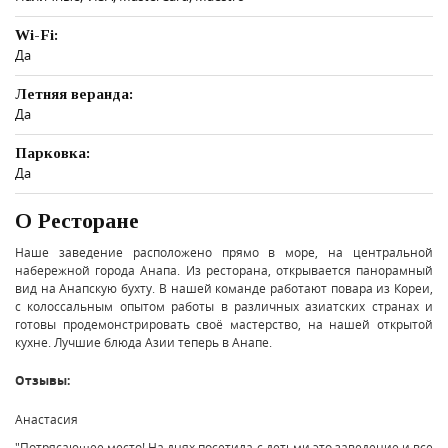
Wi-Fi:
Да
Летняя веранда:
Да
Парковка:
Да
О Ресторане
Наше заведение расположено прямо в море, на центральной
набережной города Анапа. Из ресторана, открывается панорамный
вид на Анапскую бухту. В нашей команде работают повара из Кореи,
с колоссальным опытом работы в различных азиатских странах и
готовы продемонстрировать своё мастерство, на нашей открытой
кухне. Лучшие блюда Азии теперь в Анапе.
Отзывы:
Анастасия
"Потрясающее место! На днях посетила с детьми это заведение и все