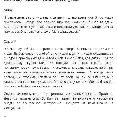
Анна
"Прекрасное место, кушаем с детьми только здесь уже 3 год когда
приезжаем. Всегда все свежее вкусное, большой выбор блюд! А
самое главное вкусно как дома и персонал уже такой родной, всегда
нам рады. Очень рекомендую! Мы только здесь."
Ольга Р
"Очень вкусно! Очень приятная атмосфера! Очень гостеприимные
люди! Выбор блюд на любой вкус, и для мужчин, и для следящих за
фигурой прекрасных дам, и большой выбор блюд для детей. Все по
домашнему вкусно. Большие порции. Есть возможность взять
половину порции супа (в других столовых не везде такое есть) И при
всем этом великолепии очень приятные цены! И всегда есть
свободные столики. Спасибо вам от всей нашей семьи! Отдых в
Анапе это заведение украсило. Минусов не увидели. Можно было бы
поставить 10 баллов - я бы поставила.
Спустя год вернулись - нас приняли, как родных. Узнали. Приятно.
Девочки, милые, спасибо Вам за прием, за вкусные и недорогие
обеды, за прекрасное настроение. Процветания вам! Семья из
Серпухова"