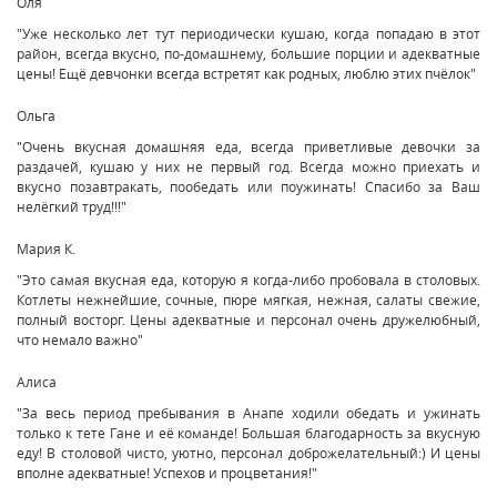
Оля
"Уже несколько лет тут периодически кушаю, когда попадаю в этот
район, всегда вкусно, по-домашнему, большие порции и адекватные
цены! Ещё девчонки всегда встретят как родных, люблю этих пчёлок"
Ольга
"Очень вкусная домашняя еда, всегда приветливые девочки за
раздачей, кушаю у них не первый год. Всегда можно приехать и
вкусно позавтракать, пообедать или поужинать! Спасибо за Ваш
нелёгкий труд!!!"
Мария К.
"Это самая вкусная еда, которую я когда-либо пробовала в столовых.
Котлеты нежнейшие, сочные, пюре мягкая, нежная, салаты свежие,
полный восторг. Цены адекватные и персонал очень дружелюбный,
что немало важно"
Алиса
"За весь период пребывания в Анапе ходили обедать и ужинать
только к тете Гане и её команде! Большая благодарность за вкусную
еду! В столовой чисто, уютно, персонал доброжелательный:) И цены
вполне адекватные! Успехов и процветания!"