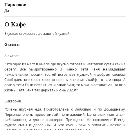
Парковка:
Да
О Кафе
Вкусная столовая с домашней кухней.
Отзывы:
Alexandr
"Это одно из мест в Анапе где вкусно готовят и нет такой суеты как на
берегу. Все умиротворенно и чинно. Тетя Ганя накладывает
немаленькие порции, гостей встречает музыкой и добрым словом.
Сообщаем кто хочет хорошо поесть и словить кайф, то вам сюда. А
если у тети Гани появиться и эквайринг, то можно оставаться на всю
жизнь. Тетя Ганя так держать июнь 2023г!"
Виктория
"Очень вкусная еда. Приготовлена с любовью и по домашнему.
Персонал очень приветливый, понимающий. Цена отличная и для
работающих, и для пенсионеров. Приходите! Не пожалеете! Всегда
будите сыты и довольны. И что очень важно оплатить можно и
наличными и онлайн. В наше время это удобно."