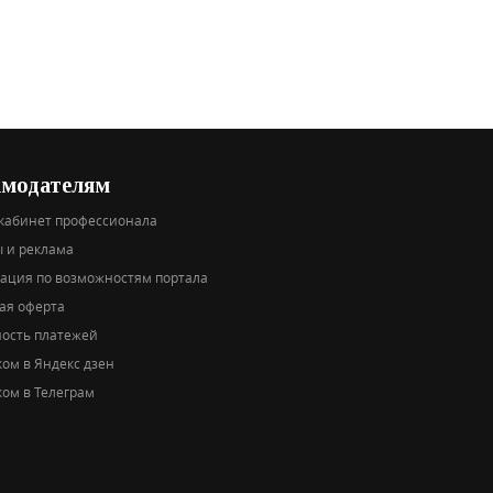
амодателям
кабинет профессионала
 и реклама
тация по возможностям портала
ая оферта
ность платежей
ом в Яндекс дзен
ом в Телеграм