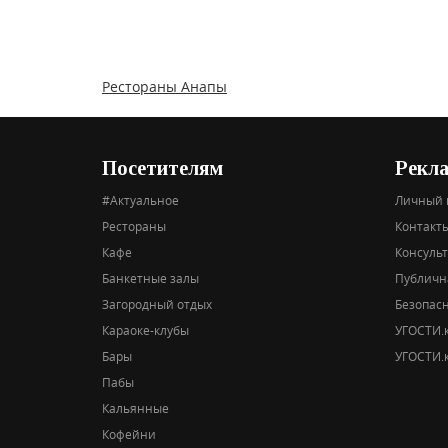
Рестораны Анапы
Посетителям
Рекл
#Актуальное
Личный 
Рестораны
Контакты
Кафе
Консуль
Банкетные залы
Публичн
Загородный отдых
Безопас
Караоке-клубы
УГОСТИ.к
Бары
УГОСТИ.к
Пабы
Кальянные
Кофейни