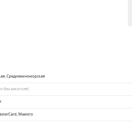
кая, Средиземноморская
го без алкоголя)
т
asterCard, Maestro