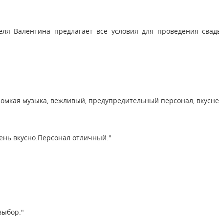
ля Валентина предлагает все условия для проведения свадь
омкая музыка, вежливый, предупредительный персонал, вкусней
нь вкусно.Персонал отличный."
выбор."