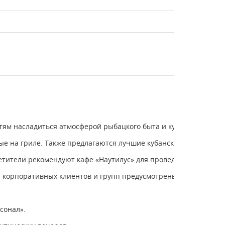
стям насладиться атмосферой рыбацкого быта и кухней, основа
 на гриле. Также предлагаются лучшие кубанские вина и свеже
тители рекомендуют кафе «Наутилус» для проведения семейных
ля корпоративных клиентов и групп предусмотрены скидки и с
сонал».