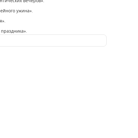
нтических вечеров».
ейного ужина».
я».
 праздника».