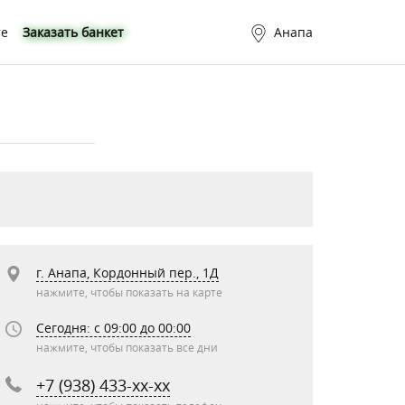
те
Заказать банкет
Анапа
г. Анапа, Кордонный пер., 1Д
нажмите, чтобы показать на карте
Сегодня: c 09:00 до 00:00
нажмите, чтобы показать все дни
+7 (938) 433-xx-xx