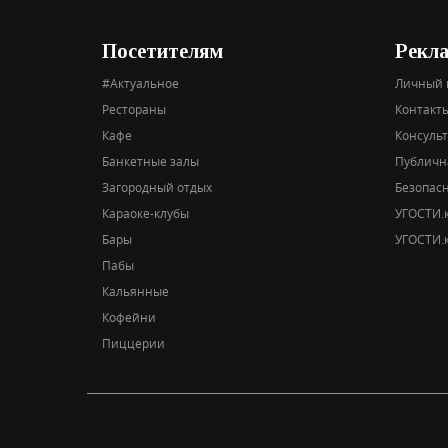
Посетителям
Рекл
#Актуальное
Личный 
Рестораны
Контакты
Кафе
Консуль
Банкетные залы
Публичн
Загородный отдых
Безопас
Караоке-клубы
УГОСТИ.к
Бары
УГОСТИ.к
Пабы
Кальянные
Кофейни
Пиццерии