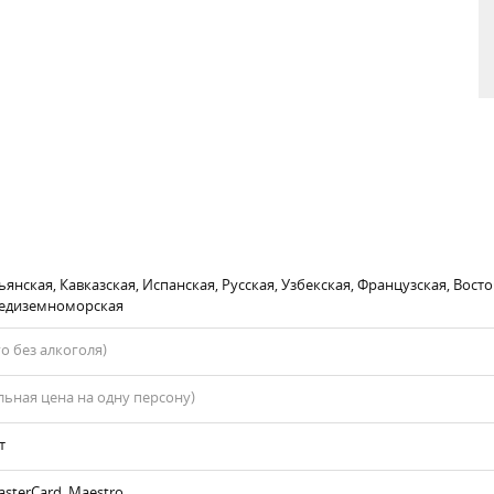
янская, Кавказская, Испанская, Русская, Узбекская, Французская, Восто
редиземноморская
го без алкоголя)
ьная цена на одну персону)
т
asterCard, Maestro