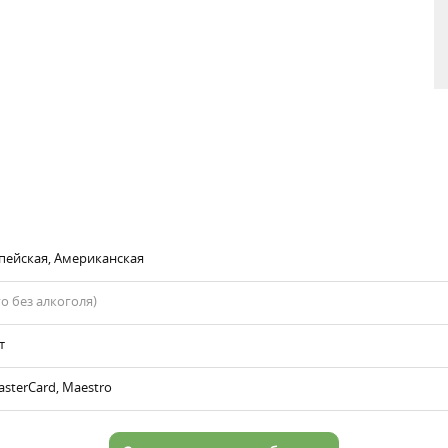
пейская, Американская
го без алкоголя)
т
asterCard, Maestro