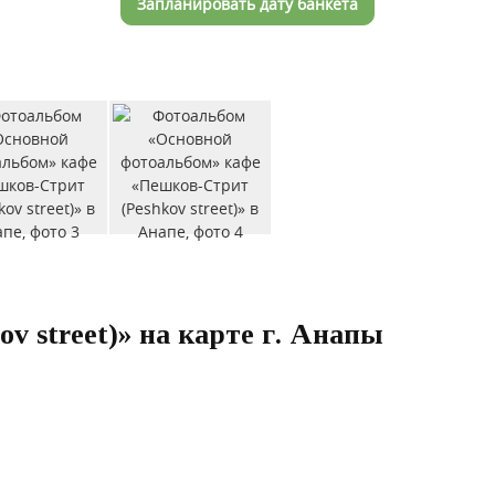
Запланировать дату банкета
v street)» на карте г. Анапы