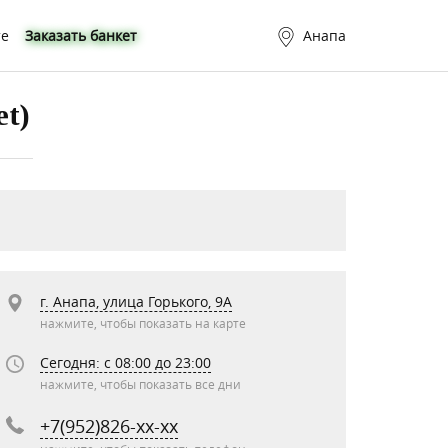
те
Заказать банкет
Анапа
et)
г. Анапа, улица Горького, 9А
нажмите, чтобы показать на карте
Сегодня: c 08:00 до 23:00
нажмите, чтобы показать все дни
+7(952)826-xx-xx