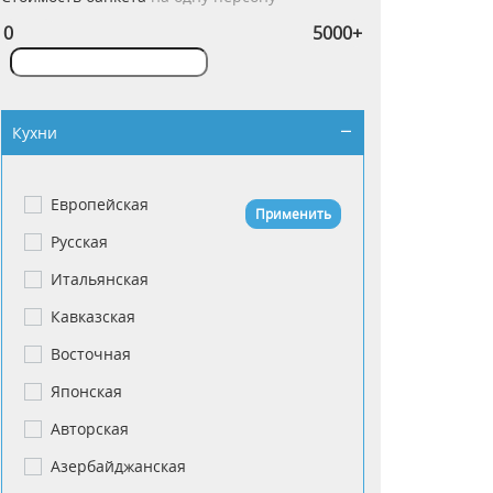
Кухни
Европейская
Английская
Применить
Русская
Армянская
Итальянская
Африканская
Кавказская
Белорусская
Восточная
Вегетарианская
Японская
Греческая
Авторская
Грузинская
Азербайджанская
Еврейская