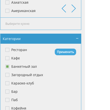
Азиатская
Индонезийская
Американская
Испанская
Категории
Ресторан
Применить
Кафе
Банкетный зал
Загородный отдых
Караоке-клуб
Бар
Паб
Кофейня