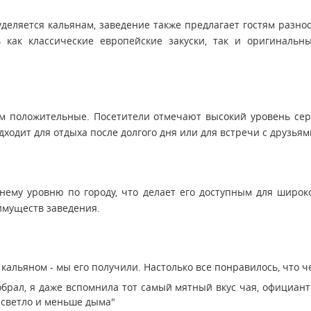
уделяется кальянам, заведение также предлагает гостям разно
 как классические европейские закуски, так и оригинальн
м положительные. Посетители отмечают высокий уровень сер
дходит для отдыха после долгого дня или для встречи с друзьям
нему уровню по городу, что делает его доступным для широк
имуществ заведения.
альяном - мы его получили. Настолько все понравилось, что че
брал, я даже вспомнила тот самый мятный вкус чая, официант
т светло и меньше дыма"