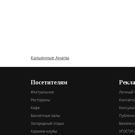
Кальянные Анапы
Посетителям
Рекл
#Актуальное
Личный 
Рестораны
Контакты
Кафе
Консуль
Банкетные залы
Публичн
Загородный отдых
Безопас
Караоке-клубы
УГОСТИ.к