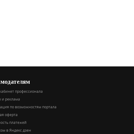
амодателям
кабинет профессионала
 и реклама
тация по возможностям портала
ая оферта
ность платежей
ом в Яндекс дзен