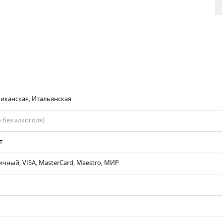
иканская, Итальянская
 без алкоголя)
т
чный, VISA, MasterCard, Maestro, МИР