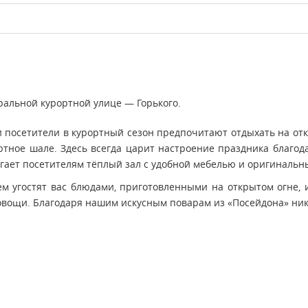
альной курортной улице — Горького.
и посетители в курортный сезон предпочитают отдыхать на от
ютное шале. Здесь всегда царит настроение праздника благод
гает посетителям тёплый зал с удобной мебелью и оригиналь
 угостят вас блюдами, приготовленными на открытом огне, 
вощи. Благодаря нашим искусным поварам из «Посейдона» никт