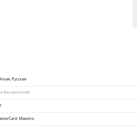
йская, Русская
го без алкоголя)
т
asterCard, Maestro