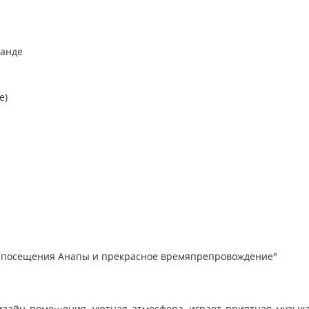
ранде
е)
т посещения Анапы и прекрасное времяпрепровождение"
изайн помещения, уютная атмосфера, играет приятная музык