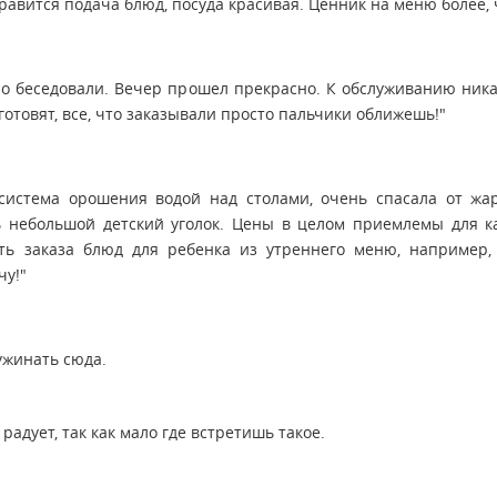
авится подача блюд, посуда красивая. Ценник на меню более, ч
но беседовали. Вечер прошел прекрасно. К обслуживанию ни
готовят, все, что заказывали просто пальчики оближешь!"
истема орошения водой над столами, очень спасала от жар
ь небольшой детский уголок. Цены в целом приемлемы для ка
ь заказа блюд для ребенка из утреннего меню, например, п
чу!"
ужинать сюда.
 радует, так как мало где встретишь такое.