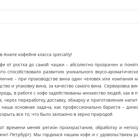
 Анапе кофейня класса specialty!
офе от ростка до самой чашки – абсолютно прозрачен и поняте
что способствовало развитию уникального вкусо-ароматическ
азличие – при производстве вина один человек или компания 
водство и упаковку вина, за качество самого вина. Сервировка 
едь, в работе с кофе задействованы множество людей, как в пр
 через переработку, доставку, обжарку и приготовление напит
наша основная задача, как профессионально бариста – донес
скрыть все то, что было заложено в зерно природой.
от времени меняя регион произрастания, обработку и непо
г. Санкт-Петрбург). Мы гордимся нашим кофе и с удовольствием 