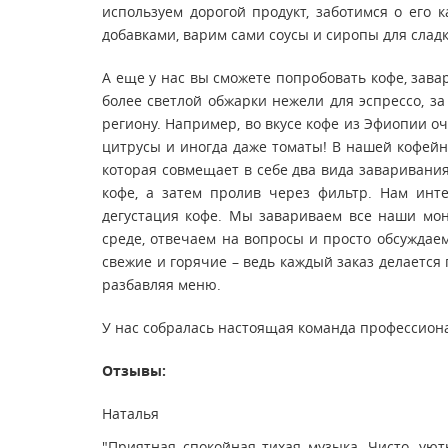
используем дорогой продукт, заботимся о его 
добавками, варим сами соусы и сиропы для слад
А еще у нас вы сможете попробовать кофе, зава
более светлой обжарки нежели для эспрессо, за
региону. Например, во вкусе кофе из Эфиопии о
цитрусы и иногда даже томаты! В нашей кофейн
которая совмещает в себе два вида заваривани
кофе, а затем пролив через фильтр. Нам инт
дегустация кофе. Мы завариваем все наши мон
среде, отвечаем на вопросы и просто обсуждаем
свежие и горячие – ведь каждый заказ делается
разбавляя меню.
У нас собралась настоящая команда профессионал
Отзывы:
Наталья
"Приятная спокойная тихая музыка. Чисто, уют