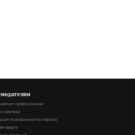
амодателям
кабинет профессионала
 и реклама
тация по возможностям портала
ая оферта