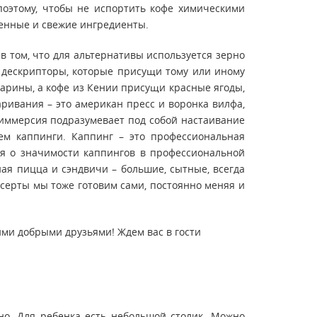
 поэтому, чтобы не испортить кофе химическими
венные и свежие ингредиенты.
в том, что для альтернативы используется зерно
те дескрипторы, которые присущи тому или иному
тарины, а кофе из Кении присущи красные ягоды,
ривания – это американ пресс и воронка вилфа,
 иммерсия подразумевает под собой настаивание
ем каппинги. Каппинг – это профессиональная
ая о значимости каппингов в профессиональной
ная пицца и сэндвичи – большие, сытные, всегда
есерты мы тоже готовим сами, постоянно меняя и
оими добрыми друзьями! Ждем вас в гости
сно. Для ребенка есть небольшой столик. Можно