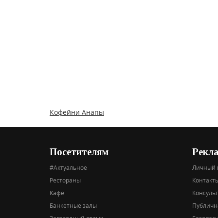
Кофейни Анапы
Посетителям
Рекл
#Актуальное
Личный 
Рестораны
Контакты
Кафе
Консуль
Банкетные залы
Публичн