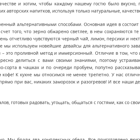
качестве и хотим, чтобы каждому нашему гостю было вкусно,
ких авторских напитков, используя только натуральные, качест
ренный альтернативными способами. Основная идея в состоит 
 счет того, что зерно обжарено светлее, в нем сохраняются 
чень отчетливо чувствуются черный чай, лимон, персики и нек
е мы используем новейшие девайсы для альтернативного зава
я – это проливной метод и иммерсионный. Отличие в том, что
ересно делиться с вами своими знаниями, поэтому устраива
о-сорта в чашках и по очереди пробуем, попутно рассказыв
 кофе! К кухне мы относимся не менее трепетно. У нас отлич
 прямо при вас, никаких заморозок и разогревов! И все наши д
ов, готовых радовать, угощать, общаться с гостями, как со св
но. Мы брали два комплексных обеда. Все приготовлено вку