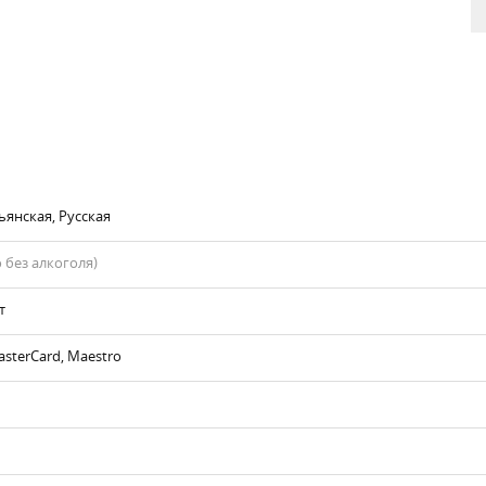
ьянская, Русская
 без алкоголя)
т
asterCard, Maestro