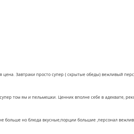
я цена. Завтраки просто супер ( скрытые обеды) вежливый перс
супер том ям и пельмешки. Ценник вполне себе в адеквате, рек
не больше но блюда вкусные,порции большие ,персонал вежли