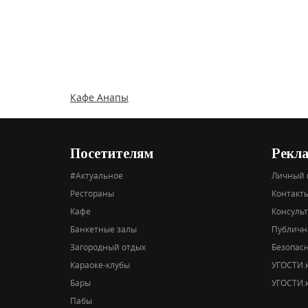
Кафе Анапы
Посетителям
Рекл
#Актуальное
Личный 
Рестораны
Контакты
Кафе
Консуль
Банкетные залы
Публичн
Загородный отдых
Безопас
Караоке-клубы
УГОСТИ.к
Бары
УГОСТИ.к
Пабы