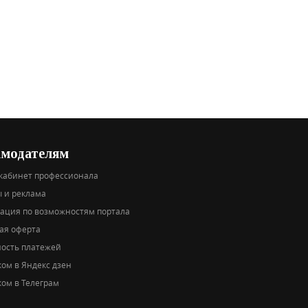
амодателям
кабинет профессионала
 и реклама
тация по возможностям портала
ая оферта
ность платежей
ом в Яндекс дзен
ом в Телеграм