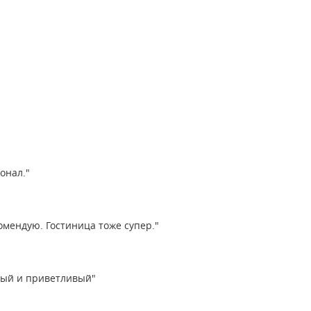
онал."
омендую. Гостиница тоже супер."
вый и приветливый"