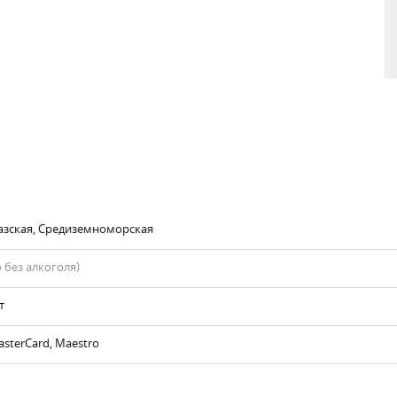
азская, Средиземноморская
 без алкоголя)
т
asterCard, Maestro