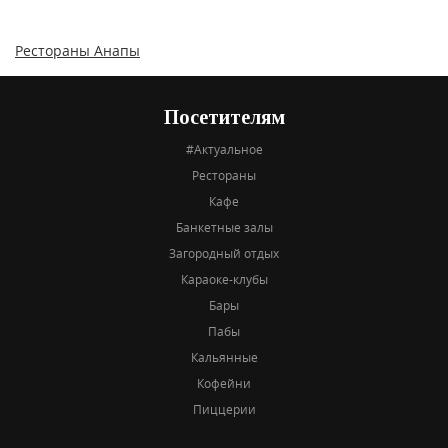
Рестораны Анапы
Посетителям
#Актуальное
Рестораны
Кафе
Банкетные залы
Загородный отдых
Караоке-клубы
Бары
Пабы
Кальянные
Кофейни
Пиццерии